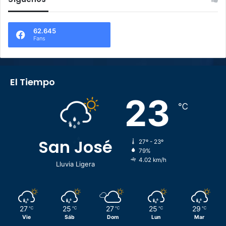
62.645
Fans
El Tiempo
23
℃
San José
27º - 23º
79%
4.02 km/h
Lluvia Ligera
27
25
27
25
29
℃
℃
℃
℃
℃
Vie
Sáb
Dom
Lun
Mar