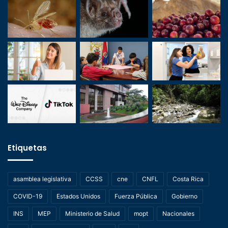
Etiquetas
asamblea legislativa
CCSS
cne
CNFL
Costa Rica
COVID-19
Estados Unidos
Fuerza Pública
Gobierno
INS
MEP
Ministerio de Salud
mopt
Nacionales