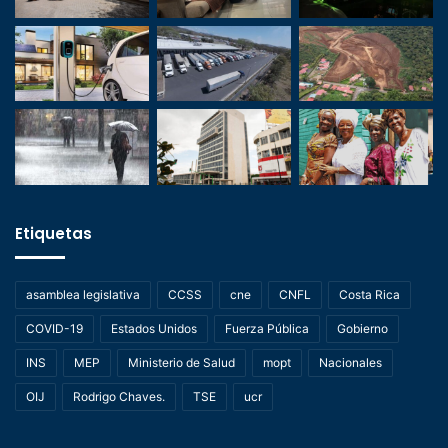
Etiquetas
asamblea legislativa
CCSS
cne
CNFL
Costa Rica
COVID-19
Estados Unidos
Fuerza Pública
Gobierno
INS
MEP
Ministerio de Salud
mopt
Nacionales
OIJ
Rodrigo Chaves.
TSE
ucr