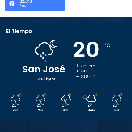
62.610
Fans
El Tiempo
20
℃
San José
21º - 20º
88%
0.89 km/h
Lluvia Ligera
23
25
27
27
26
℃
℃
℃
℃
℃
Jue
Vie
Sáb
Dom
Lun