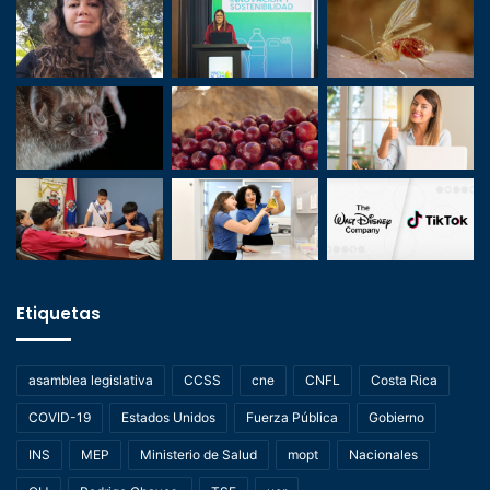
Etiquetas
asamblea legislativa
CCSS
cne
CNFL
Costa Rica
COVID-19
Estados Unidos
Fuerza Pública
Gobierno
INS
MEP
Ministerio de Salud
mopt
Nacionales