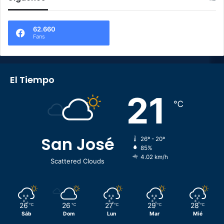
62.660
Fans
El Tiempo
21
℃
San José
26º - 20º
85%
4.02 km/h
Scattered Clouds
26
26
27
29
28
℃
℃
℃
℃
℃
Sáb
Dom
Lun
Mar
Mié