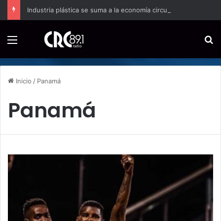
Industria plástica se suma a la economía circular
Menú
B
Inicio
/
Panamá
Panamá