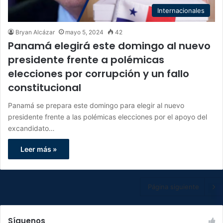
Internacionales
Bryan Alcázar
mayo 5, 2024
42
Panamá elegirá este domingo al nuevo
presidente frente a polémicas
elecciones por corrupción y un fallo
constitucional
Panamá se prepara este domingo para elegir al nuevo
presidente frente a las polémicas elecciones por el apoyo del
excandidato…
Leer más »
Página siguiente
Síguenos