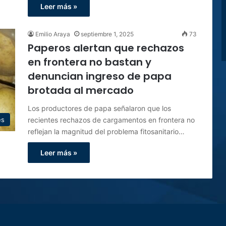
Leer más »
Emilio Araya
septiembre 1, 2025
73
Paperos alertan que rechazos
en frontera no bastan y
denuncian ingreso de papa
brotada al mercado
Los productores de papa señalaron que los
recientes rechazos de cargamentos en frontera no
es
reflejan la magnitud del problema fitosanitario…
Leer más »