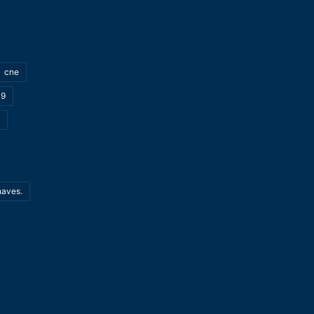
cne
19
haves.