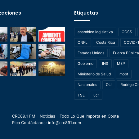
zaciones
Etiquetas
asamblea legislativa
CCSS
CNFL
Costa Rica
COVID-
Estados Unidos
Fuerza Pública
Gobierno
INS
MEP
Ministerio de Salud
mopt
Nacionales
OIJ
Rodrigo C
TSE
ucr
CRC89.1 FM - Noticias - Todo Lo Que Importa en Costa
Rica Contáctanos: info@crc891.com