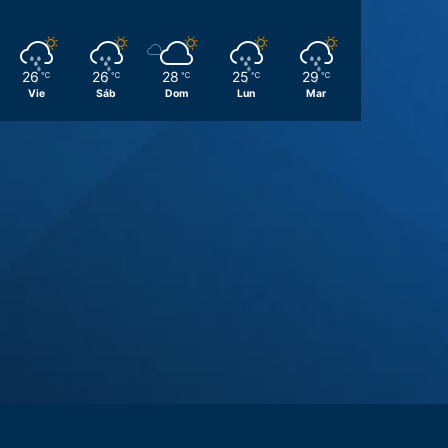
26
26
28
25
29
℃
℃
℃
℃
℃
Vie
Sáb
Dom
Lun
Mar