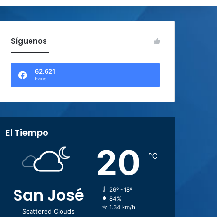
Síguenos
62.621
Fans
El Tiempo
20
℃
San José
26º - 18º
84%
1.34 km/h
Scattered Clouds