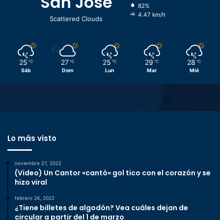
San José
82%
4.47 km/h
Scattered Clouds
25
27
25
29
28
℃
℃
℃
℃
℃
Sáb
Dom
Lun
Mar
Mié
Lo más visto
noviembre 27, 2022
(Video) Un Cantor «cantó» gol tico con el corazón y se
hizo viral
febrero 26, 2022
¿Tiene billetes de algodón? Vea cuáles dejan de
circular a partir del 1 de marzo