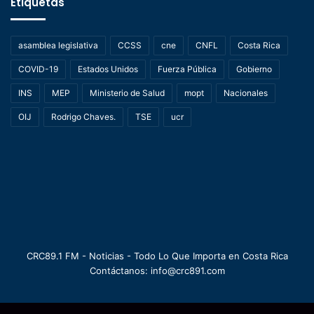
Etiquetas
asamblea legislativa
CCSS
cne
CNFL
Costa Rica
COVID-19
Estados Unidos
Fuerza Pública
Gobierno
INS
MEP
Ministerio de Salud
mopt
Nacionales
OIJ
Rodrigo Chaves.
TSE
ucr
CRC89.1 FM - Noticias - Todo Lo Que Importa en Costa Rica
Contáctanos: info@crc891.com