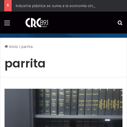
Industria plástica se suma a la economía circular
Menú
B
Inicio
/
parrita
parrita