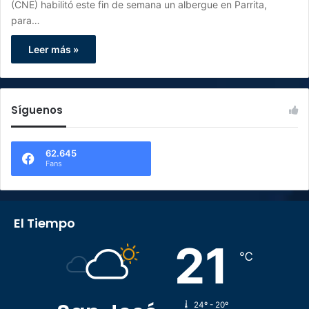
(CNE) habilitó este fin de semana un albergue en Parrita,
para…
Leer más »
Síguenos
62.645
Fans
El Tiempo
21
℃
24º - 20º