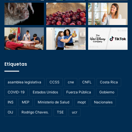
Etiquetas
asamblea legislativa
CCSS
cne
CNFL
Costa Rica
COVID-19
Estados Unidos
Fuerza Pública
Gobierno
INS
MEP
Ministerio de Salud
mopt
Nacionales
OIJ
Rodrigo Chaves.
TSE
ucr