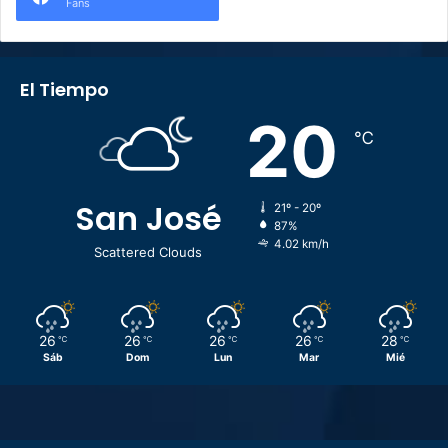
Fans
El Tiempo
20
℃
San José
21º - 20º
87%
4.02 km/h
Scattered Clouds
26
26
26
26
28
℃
℃
℃
℃
℃
Sáb
Dom
Lun
Mar
Mié