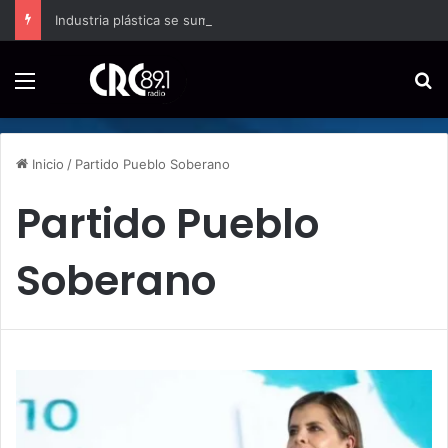
Industria plástica se suma a la economía circular
Menú
B
Inicio
/
Partido Pueblo Soberano
Partido Pueblo
Soberano