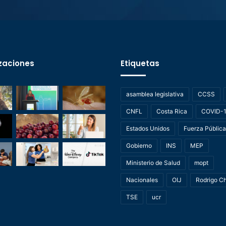
zaciones
Etiquetas
asamblea legislativa
CCSS
CNFL
Costa Rica
COVID-
Estados Unidos
Fuerza Pública
Gobierno
INS
MEP
Ministerio de Salud
mopt
Nacionales
OIJ
Rodrigo C
TSE
ucr