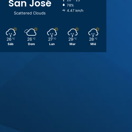
San José
26º - 23º
78%
4.47 km/h
Scattered Clouds
26
26
27
29
28
℃
℃
℃
℃
℃
Sáb
Dom
Lun
Mar
Mié