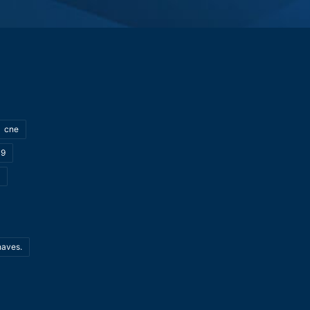
cne
19
haves.