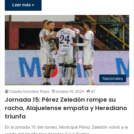
Leer más »
Nacionales
Claudia González Rojas
octubre 16, 2024
67
Jornada 15: Pérez Zeledón rompe su
racha, Alajuelense empata y Herediano
triunfa
En la jornada 15 del torneo, Municipal Pérez Zeledón volvió a la
senda del triunfo tras derrotar 3-1 a Santos…