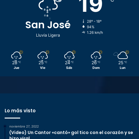
19
San José
28º - 18º
94%
1.26 km/h
Lluvia Ligera
28
25
24
26
25
℃
℃
℃
℃
℃
Jue
Vie
Sáb
Dom
Lun
Lo más visto
noviembre 27, 2022
(Video) Un Cantor «cantó» gol tico con el corazón y se
hizo viral