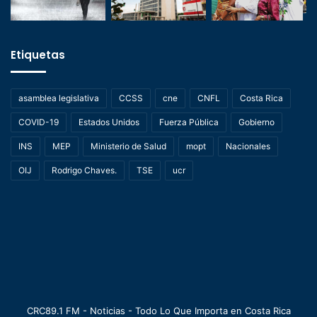
Etiquetas
asamblea legislativa
CCSS
cne
CNFL
Costa Rica
COVID-19
Estados Unidos
Fuerza Pública
Gobierno
INS
MEP
Ministerio de Salud
mopt
Nacionales
OIJ
Rodrigo Chaves.
TSE
ucr
CRC89.1 FM - Noticias - Todo Lo Que Importa en Costa Rica