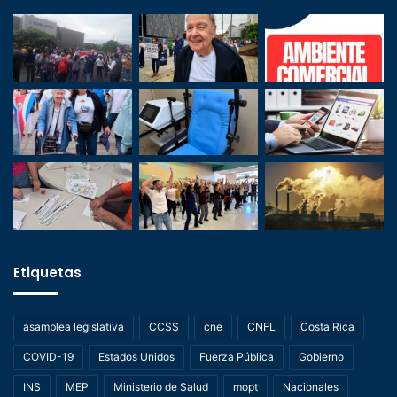
Etiquetas
asamblea legislativa
CCSS
cne
CNFL
Costa Rica
COVID-19
Estados Unidos
Fuerza Pública
Gobierno
INS
MEP
Ministerio de Salud
mopt
Nacionales