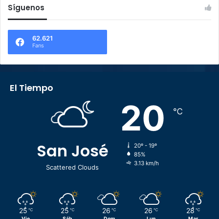
Síguenos
62.621
Fans
El Tiempo
20
℃
San José
20º - 19º
85%
3.13 km/h
Scattered Clouds
25
25
26
26
28
℃
℃
℃
℃
℃
Vie
Sáb
Dom
Lun
Mar