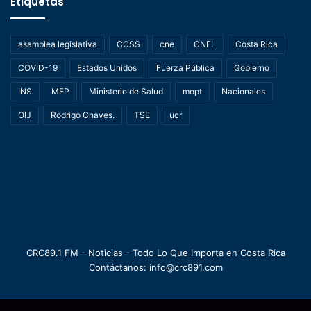
Etiquetas
asamblea legislativa
CCSS
cne
CNFL
Costa Rica
COVID-19
Estados Unidos
Fuerza Pública
Gobierno
INS
MEP
Ministerio de Salud
mopt
Nacionales
OIJ
Rodrigo Chaves.
TSE
ucr
CRC89.1 FM - Noticias - Todo Lo Que Importa en Costa Rica
Contáctanos: info@crc891.com