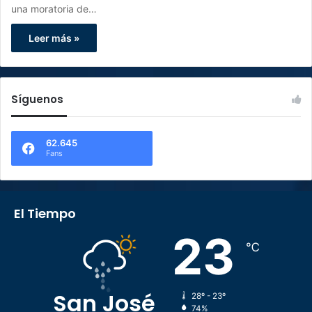
una moratoria de…
Leer más »
Síguenos
62.645
Fans
El Tiempo
23
℃
San José
28º - 23º
74%