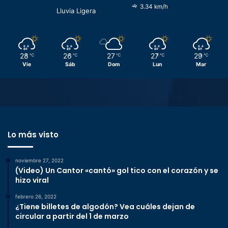
3.34 km/h
Lluvia Ligera
28
26
27
27
29
℃
℃
℃
℃
℃
Vie
Sáb
Dom
Lun
Mar
Lo más visto
noviembre 27, 2022
(Video) Un Cantor «cantó» gol tico con el corazón y se
hizo viral
febrero 26, 2022
¿Tiene billetes de algodón? Vea cuáles dejan de
circular a partir del 1 de marzo