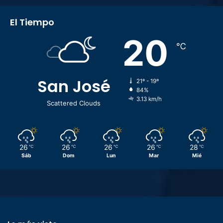
El Tiempo
20
℃
San José
21º - 19º
84%
3.13 km/h
Scattered Clouds
26
26
26
26
28
℃
℃
℃
℃
℃
Sáb
Dom
Lun
Mar
Mié