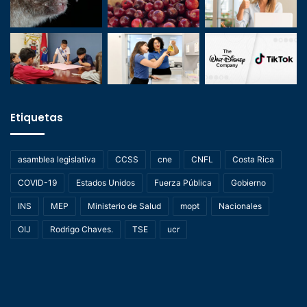
Etiquetas
asamblea legislativa
CCSS
cne
CNFL
Costa Rica
COVID-19
Estados Unidos
Fuerza Pública
Gobierno
INS
MEP
Ministerio de Salud
mopt
Nacionales
OIJ
Rodrigo Chaves.
TSE
ucr