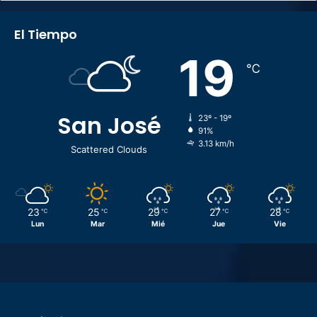
El Tiempo
19
℃
San José
23º - 19º
91%
3.13 km/h
Scattered Clouds
23
25
29
27
28
℃
℃
℃
℃
℃
Lun
Mar
Mié
Jue
Vie