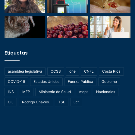
Etiquetas
asamblea legislativa
CCSS
cne
CNFL
Costa Rica
COVID-19
Estados Unidos
Fuerza Pública
Gobierno
INS
MEP
Ministerio de Salud
mopt
Nacionales
OIJ
Rodrigo Chaves.
TSE
ucr