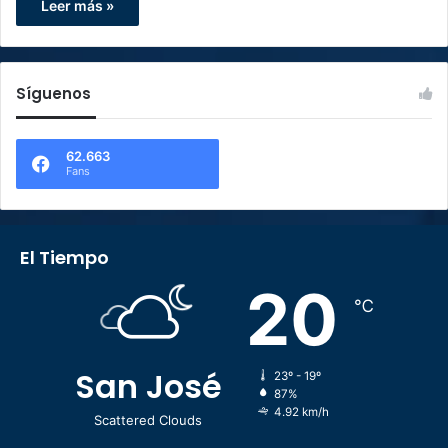
Leer más »
Síguenos
62.663
Fans
El Tiempo
20
℃
San José
23º - 19º
87%
4.92 km/h
Scattered Clouds