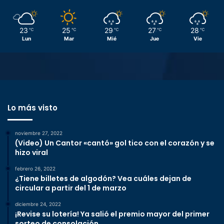
23
25
29
27
28
℃
℃
℃
℃
℃
Lun
Mar
Mié
Jue
Vie
Lo más visto
noviembre 27, 2022
(Video) Un Cantor «cantó» gol tico con el corazón y se
hizo viral
febrero 26, 2022
¿Tiene billetes de algodón? Vea cuáles dejan de
circular a partir del 1 de marzo
diciembre 24, 2022
¡Revise su lotería! Ya salió el premio mayor del primer
sorteo de consolación