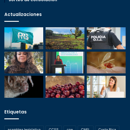
Actualizaciones
Etiquetas
asamblea legislativa
CCSS
cne
CNFL
Costa Rica