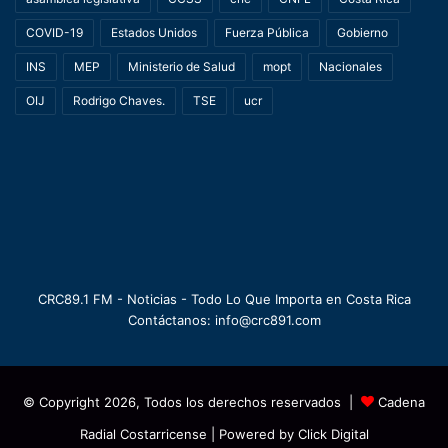
COVID-19
Estados Unidos
Fuerza Pública
Gobierno
INS
MEP
Ministerio de Salud
mopt
Nacionales
OIJ
Rodrigo Chaves.
TSE
ucr
CRC89.1 FM - Noticias - Todo Lo Que Importa en Costa Rica
Contáctanos: info@crc891.com
© Copyright 2026, Todos los derechos reservados |
Cadena
Radial Costarricense
| Powered by
Click Digital