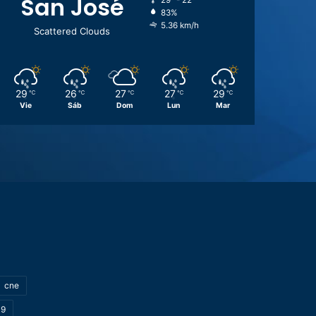
San José
29º - 22º
83%
5.36 km/h
Scattered Clouds
29
26
27
27
29
℃
℃
℃
℃
℃
Vie
Sáb
Dom
Lun
Mar
cne
19