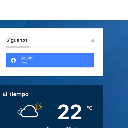
Síguenos
62.645
Fans
El Tiempo
22
℃