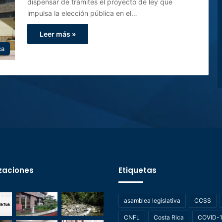
dispensar de trámites el proyecto de ley que
impulsa la elección pública en el…
Leer más »
ca
zaciones
Etiquetas
asamblea legislativa
CCSS
CNFL
Costa Rica
COVID-