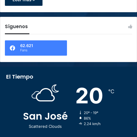
Síguenos
62.621
Fans
El Tiempo
20
℃
San José
20º - 19º
86%
2.24 km/h
Scattered Clouds