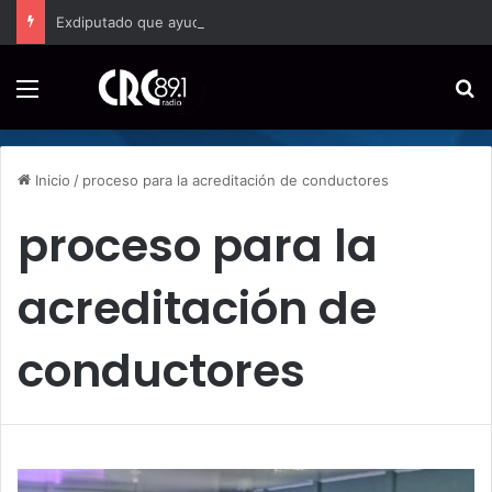
Exdiputado que ayudó a crear la Sala IV sale a defenderla y afirma que Costa Rica vive un intento por debilitar sus instituciones
Menú
B
Inicio
/
proceso para la acreditación de conductores
proceso para la
acreditación de
conductores