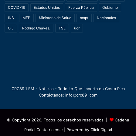
COVID-19
Estados Unidos
Fuerza Pública
Gobierno
INS
MEP
Ministerio de Salud
mopt
Nacionales
OIJ
Rodrigo Chaves.
TSE
ucr
CRC89.1 FM - Noticias - Todo Lo Que Importa en Costa Rica
Contáctanos: info@crc891.com
© Copyright 2026, Todos los derechos reservados |
Cadena
Radial Costarricense
| Powered by
Click Digital