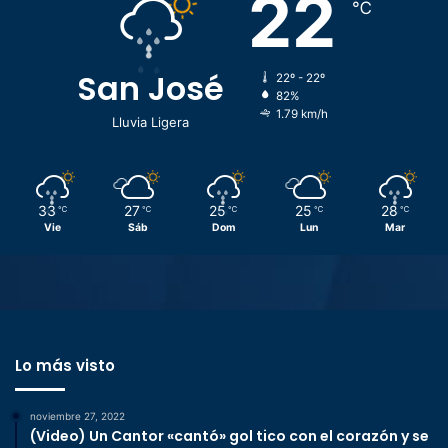
22
℃
San José
22º - 22º
82%
1.79 km/h
Lluvia Ligera
33
27
25
25
28
℃
℃
℃
℃
℃
Vie
Sáb
Dom
Lun
Mar
Lo más visto
noviembre 27, 2022
(Video) Un Cantor «cantó» gol tico con el corazón y se