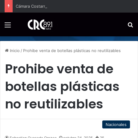
Cámara Costarricense de Pymes capacitará a 200 emprendedores para vender por internet
Menú
B
Inicio
/
Prohibe venta de botellas plásticas no reutilizables
Prohibe venta de
botellas plásticas
no reutilizables
Nacionales
Sebastian Quesada Orozco
octubre 24, 2025
25