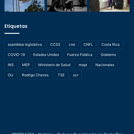
Etiquetas
asamblea legislativa
CCSS
cne
CNFL
Costa Rica
COVID-19
Estados Unidos
Fuerza Pública
Gobierno
INS
MEP
Ministerio de Salud
mopt
Nacionales
OIJ
Rodrigo Chaves.
TSE
ucr