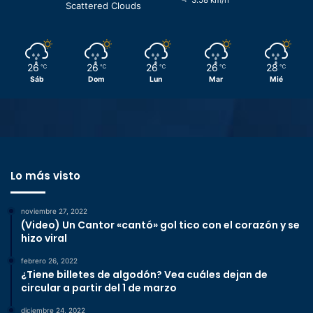
3.58 km/h
Scattered Clouds
26
26
26
26
28
℃
℃
℃
℃
℃
Sáb
Dom
Lun
Mar
Mié
Lo más visto
noviembre 27, 2022
(Video) Un Cantor «cantó» gol tico con el corazón y se
hizo viral
febrero 26, 2022
¿Tiene billetes de algodón? Vea cuáles dejan de
circular a partir del 1 de marzo
diciembre 24, 2022