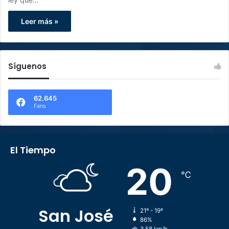
Leer más »
Síguenos
62.645
Fans
El Tiempo
20
℃
San José
21º - 19º
86%