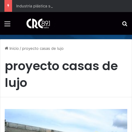
Industria plástica se suma a la economía circular
Menú
B
Inicio
/
proyecto casas de lujo
proyecto casas de
lujo