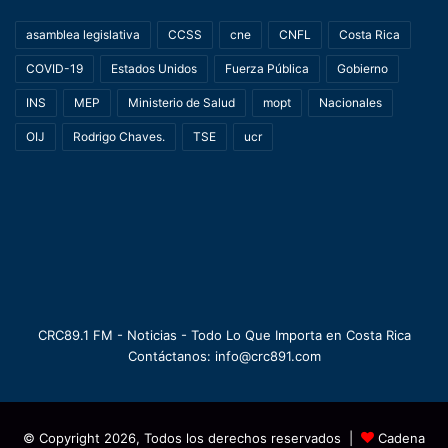
asamblea legislativa
CCSS
cne
CNFL
Costa Rica
COVID-19
Estados Unidos
Fuerza Pública
Gobierno
INS
MEP
Ministerio de Salud
mopt
Nacionales
OIJ
Rodrigo Chaves.
TSE
ucr
CRC89.1 FM - Noticias - Todo Lo Que Importa en Costa Rica
Contáctanos: info@crc891.com
© Copyright 2026, Todos los derechos reservados |
Cadena