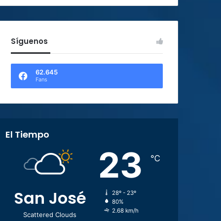
Síguenos
62.645
Fans
El Tiempo
23
℃
San José
28º - 23º
80%
2.68 km/h
Scattered Clouds