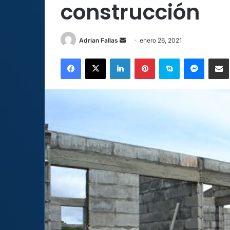
construcción
Send
Adrian Fallas
enero 26, 2021
an
Facebook
X
LinkedIn
Pinterest
Skype
Messen
C
email