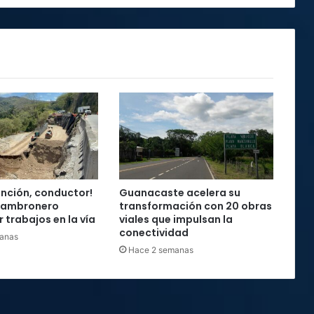
canchas
ención, conductor!
Guanacaste acelera su
Cambronero
transformación con 20 obras
 trabajos en la vía
viales que impulsan la
conectividad
anas
Hace 2 semanas