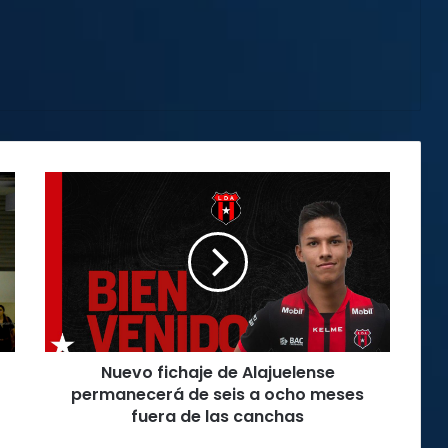
Nuevo
fichaje
de
Alajuelense
permanecerá
de
seis
a
ocho
Nuevo fichaje de Alajuelense
meses
fuera
permanecerá de seis a ocho meses
de
fuera de las canchas
las