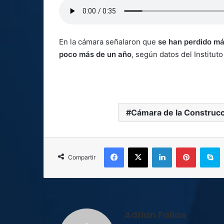
En la cámara señalaron que
se han perdido má
poco más de un año
, según datos del Institut
Cámara de la Construc
Facebook
X
LinkedIn
Pinterest
S
Compartir
Adrian Fallas