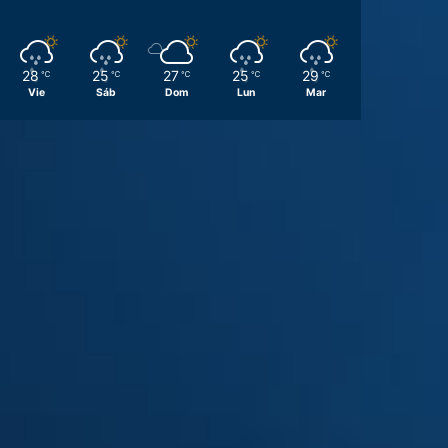
28
25
27
25
29
℃
℃
℃
℃
℃
Vie
Sáb
Dom
Lun
Mar