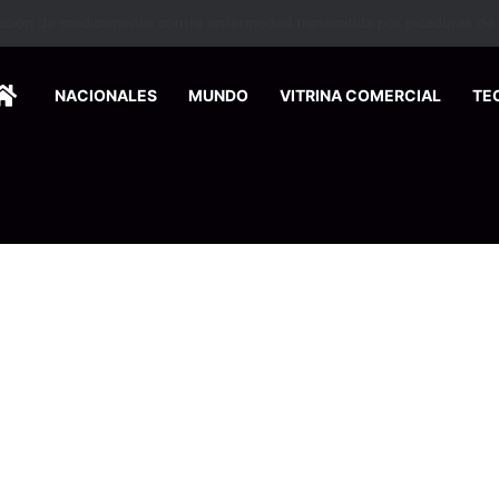
ina en la zona sur reactiva la alerta por mordeduras de murciélagos
HOME
NACIONALES
MUNDO
VITRINA COMERCIAL
TE