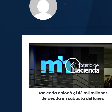
Sitio
web
Hacienda
colocó
¢143
mil
millones
de
deuda
en
subasta
Hacienda colocó ¢143 mil millones
del
lunes
de deuda en subasta del lunes