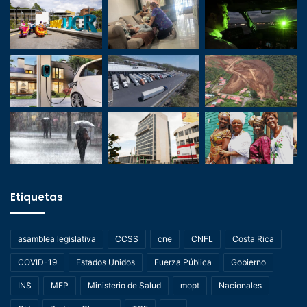
Etiquetas
asamblea legislativa
CCSS
cne
CNFL
Costa Rica
COVID-19
Estados Unidos
Fuerza Pública
Gobierno
INS
MEP
Ministerio de Salud
mopt
Nacionales