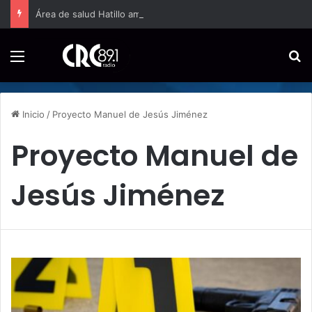
Área de salud Hatillo amplía a jornada completa la atención domiciliaria para embarazos de alto riesgo
Menú
B
Inicio
/
Proyecto Manuel de Jesús Jiménez
Proyecto Manuel de
Jesús Jiménez