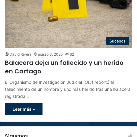
Sucesos
David Rivera
marzo 3, 2025
62
Balacera deja un fallecido y un herido
en Cartago
El Organismo de Investigación Judicial (OIJ) reportó el
fallecimiento de un hombre y uno más herido tras una balacera
registrada…
Leer más »
Síguenos