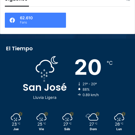
62.610
Fans
El Tiempo
20
℃
San José
21º - 20º
88%
0.89 km/h
Lluvia Ligera
23
25
27
27
26
℃
℃
℃
℃
℃
Jue
Vie
Sáb
Dom
Lun