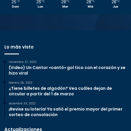
25
25
29
28
28
℃
℃
℃
℃
℃
Dom
Lun
Mar
Mié
Jue
Lo más visto
noviembre 27, 2022
(Video) Un Cantor «cantó» gol tico con el corazón y se
hizo viral
febrero 26, 2022
¿Tiene billetes de algodón? Vea cuáles dejan de
circular a partir del 1 de marzo
diciembre 24, 2022
¡Revise su lotería! Ya salió el premio mayor del primer
sorteo de consolación
Actualizaciones