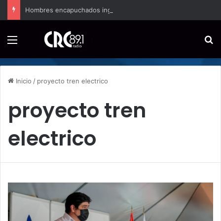
Hombres encapuchados ingresan a hospital de Nicoya y matan a paciente a balazos
Menú
B
Inicio
/
proyecto tren electrico
proyecto tren
electrico