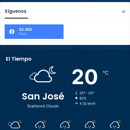
Síguenos
62.665
Fans
El Tiempo
20
℃
San José
25º - 20º
82%
4.02 km/h
Scattered Clouds