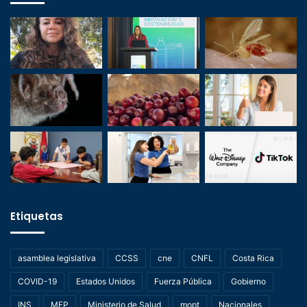
Etiquetas
asamblea legislativa
CCSS
cne
CNFL
Costa Rica
COVID-19
Estados Unidos
Fuerza Pública
Gobierno
INS
MEP
Ministerio de Salud
mopt
Nacionales