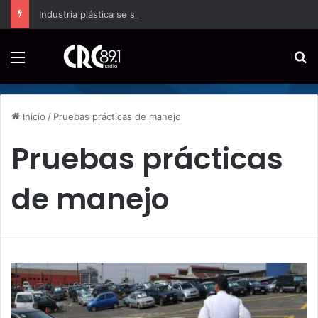
Industria plástica se suma a la economía circular
Menú
B
Inicio
/
Pruebas prácticas de manejo
Pruebas prácticas
de manejo