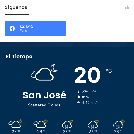
Síguenos
62.645
Fans
El Tiempo
20
℃
San José
27º - 19º
85%
4.47 km/h
Scattered Clouds
27
26
27
27
26
℃
℃
℃
℃
℃