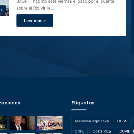
(MOPT) habilitó este viernes el paso por el puente
sobre el Río Virilla…
es
Leer más »
zaciones
Etiquetas
asamblea legislativa
CCSS
CNFL
Costa Rica
COVID-