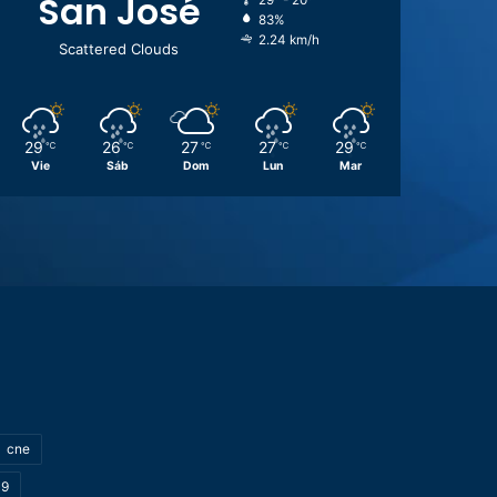
San José
29º - 20º
83%
2.24 km/h
Scattered Clouds
29
26
27
27
29
℃
℃
℃
℃
℃
Vie
Sáb
Dom
Lun
Mar
cne
19