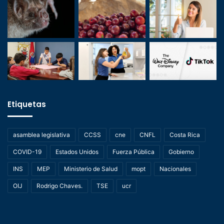
Etiquetas
asamblea legislativa
CCSS
cne
CNFL
Costa Rica
COVID-19
Estados Unidos
Fuerza Pública
Gobierno
INS
MEP
Ministerio de Salud
mopt
Nacionales
OIJ
Rodrigo Chaves.
TSE
ucr