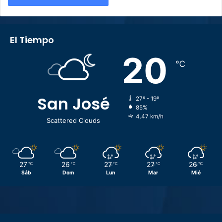
El Tiempo
20
℃
San José
27º - 19º
85%
4.47 km/h
Scattered Clouds
27
26
27
27
26
℃
℃
℃
℃
℃
Sáb
Dom
Lun
Mar
Mié