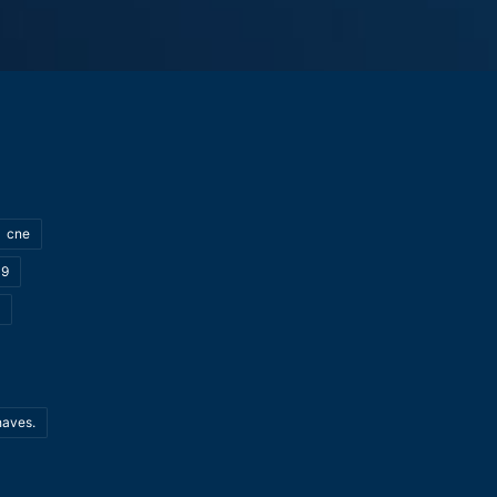
cne
19
haves.