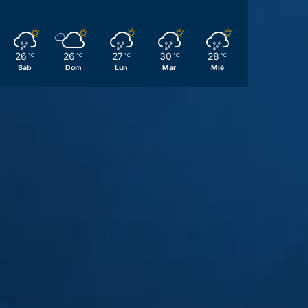
26
26
27
30
28
℃
℃
℃
℃
℃
Sáb
Dom
Lun
Mar
Mié