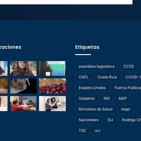
zaciones
Etiquetas
asamblea legislativa
CCSS
CNFL
Costa Rica
COVID-
Estados Unidos
Fuerza Pública
Gobierno
INS
MEP
Ministerio de Salud
mopt
Nacionales
OIJ
Rodrigo C
TSE
ucr