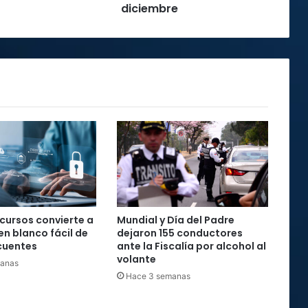
para
diciembre
diciembre
ecursos convierte a
Mundial y Día del Padre
en blanco fácil de
dejaron 155 conductores
cuentes
ante la Fiscalía por alcohol al
volante
manas
Hace 3 semanas