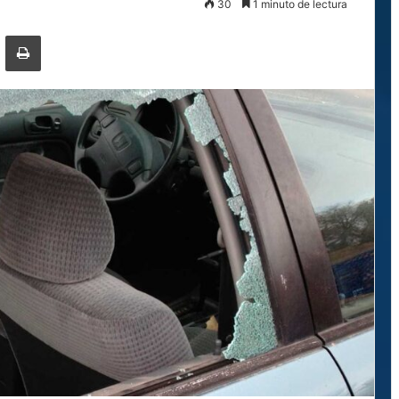
30
1 minuto de lectura
ger
ompartir por correo electrónico
Imprimir