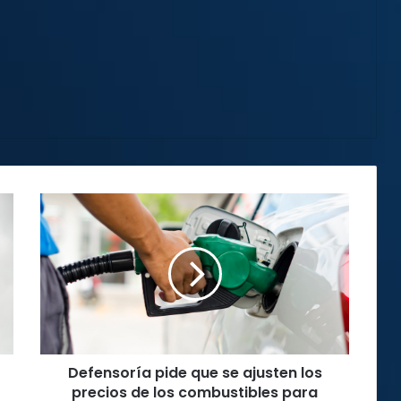
Defensoría
pide
que
se
ajusten
los
precios
de
​​Defensoría pide que se ajusten los
los
combustibles
precios de los combustibles para