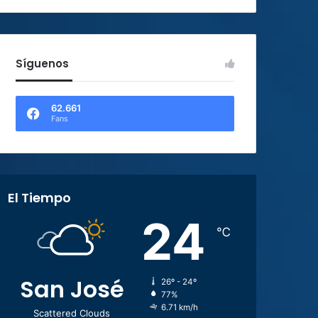
Síguenos
62.661
Fans
El Tiempo
24
℃
San José
26º - 24º
77%
6.71 km/h
Scattered Clouds