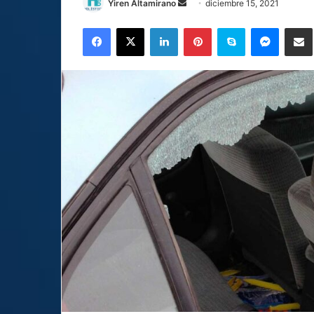
Send
Yiren Altamirano
diciembre 15, 2021
an
Facebook
X
LinkedIn
Pinterest
Skype
Messen
C
email