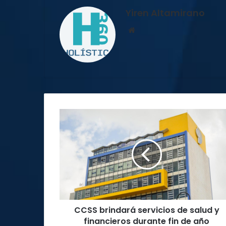
Yiren Altamirano
Sitio
web
CCSS
brindará
servicios
de
salud
y
financieros
durante
fin
CCSS brindará servicios de salud y
de
año
financieros durante fin de año