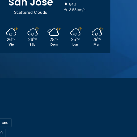
San José
84%
3.58 km/h
Scattered Clouds
26
26
28
25
29
℃
℃
℃
℃
℃
Vie
Sáb
Dom
Lun
Mar
cne
19