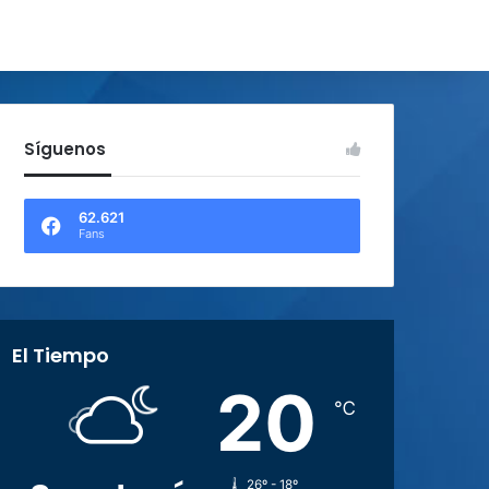
Síguenos
62.621
Fans
El Tiempo
20
℃
26º - 18º