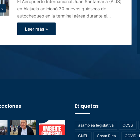
El Aeropuerto Internacional Juan Santamaría (AIJS)
en Alajuela adicionó 30 nuevos quioscos de
es
autochequeo en la terminal aérea durante el…
Leer más »
zaciones
Etiquetas
asamblea legislativa
CCSS
CNFL
Costa Rica
COVID-