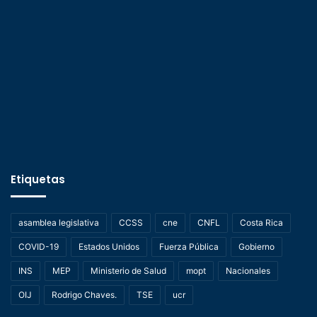
Etiquetas
asamblea legislativa
CCSS
cne
CNFL
Costa Rica
COVID-19
Estados Unidos
Fuerza Pública
Gobierno
INS
MEP
Ministerio de Salud
mopt
Nacionales
OIJ
Rodrigo Chaves.
TSE
ucr