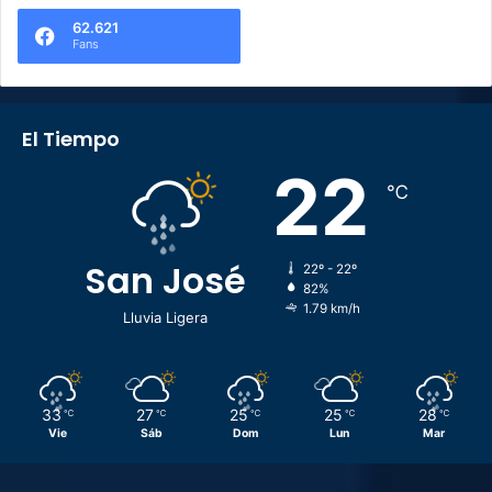
62.621
Fans
El Tiempo
22
℃
San José
22º - 22º
82%
1.79 km/h
Lluvia Ligera
33
27
25
25
28
℃
℃
℃
℃
℃
Vie
Sáb
Dom
Lun
Mar