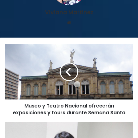
Viviana Martinez
Sitio
web
Museo
y
Teatro
Nacional
ofrecerán
exposiciones
y
tours
durante
Museo y Teatro Nacional ofrecerán
Semana
Santa
exposiciones y tours durante Semana Santa
Marulin
Azofeifa