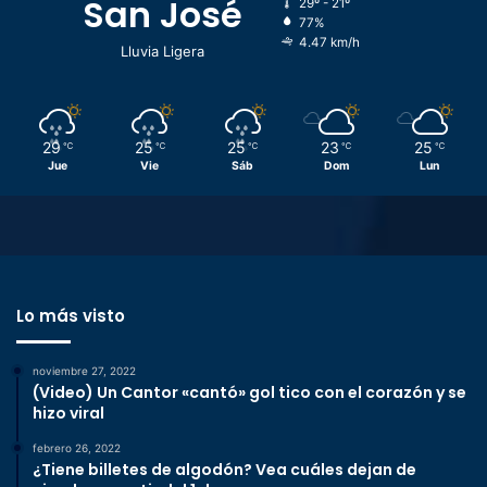
San José
29º - 21º
77%
4.47 km/h
Lluvia Ligera
29
25
25
23
25
℃
℃
℃
℃
℃
Jue
Vie
Sáb
Dom
Lun
Lo más visto
noviembre 27, 2022
(Video) Un Cantor «cantó» gol tico con el corazón y se
hizo viral
febrero 26, 2022
¿Tiene billetes de algodón? Vea cuáles dejan de