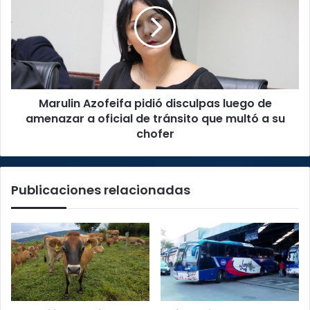
pidió
disculpas
luego
de
amenazar
a
oficial
Marulin Azofeifa pidió disculpas luego de
de
tránsito
amenazar a oficial de tránsito que multó a su
que
chofer
multó
a
su
Publicaciones relacionadas
chofer