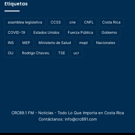
Etiquetas
asamblea legislativa
CCSS
cne
CNFL
Costa Rica
COVID-19
Estados Unidos
Fuerza Pública
Gobierno
INS
MEP
Ministerio de Salud
mopt
Nacionales
OIJ
Rodrigo Chaves.
TSE
ucr
CRC89.1 FM - Noticias - Todo Lo Que Importa en Costa Rica
Contáctanos: info@crc891.com