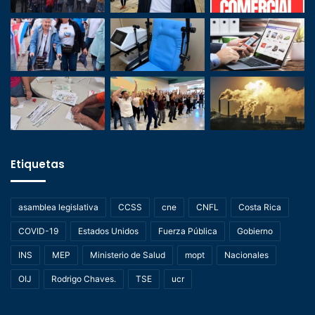
Etiquetas
asamblea legislativa
CCSS
cne
CNFL
Costa Rica
COVID-19
Estados Unidos
Fuerza Pública
Gobierno
INS
MEP
Ministerio de Salud
mopt
Nacionales
OIJ
Rodrigo Chaves.
TSE
ucr