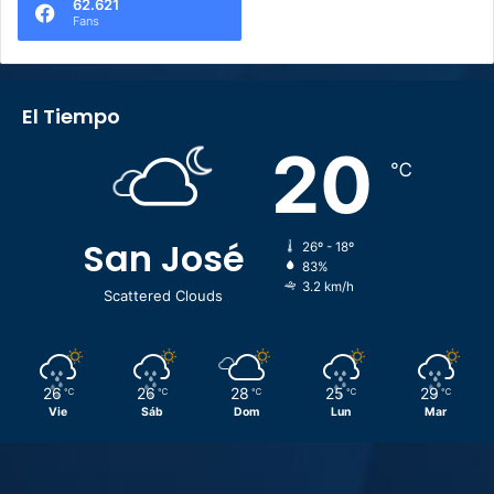
62.621
Fans
El Tiempo
20
℃
San José
26º - 18º
83%
3.2 km/h
Scattered Clouds
26
26
28
25
29
℃
℃
℃
℃
℃
Vie
Sáb
Dom
Lun
Mar