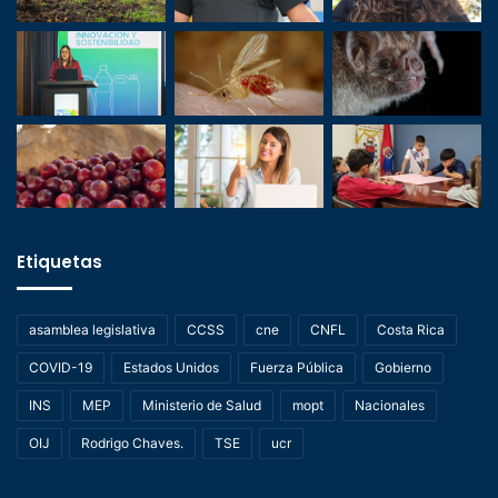
Etiquetas
asamblea legislativa
CCSS
cne
CNFL
Costa Rica
COVID-19
Estados Unidos
Fuerza Pública
Gobierno
INS
MEP
Ministerio de Salud
mopt
Nacionales
OIJ
Rodrigo Chaves.
TSE
ucr