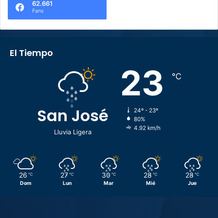
62.661
Fans
El Tiempo
23
℃
San José
24º - 23º
80%
4.92 km/h
Lluvia Ligera
26
27
30
28
28
℃
℃
℃
℃
℃
Dom
Lun
Mar
Mié
Jue