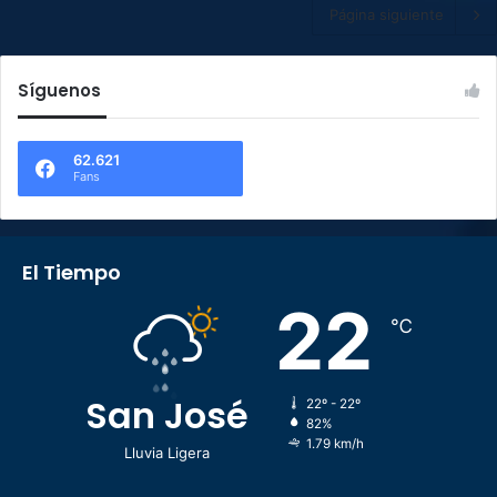
Página siguiente
Síguenos
62.621
Fans
El Tiempo
22
℃
San José
22º - 22º
82%
1.79 km/h
Lluvia Ligera