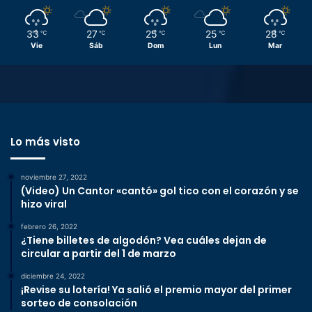
33
27
25
25
28
℃
℃
℃
℃
℃
Vie
Sáb
Dom
Lun
Mar
Lo más visto
noviembre 27, 2022
(Video) Un Cantor «cantó» gol tico con el corazón y se
hizo viral
febrero 26, 2022
¿Tiene billetes de algodón? Vea cuáles dejan de
circular a partir del 1 de marzo
diciembre 24, 2022
¡Revise su lotería! Ya salió el premio mayor del primer
sorteo de consolación