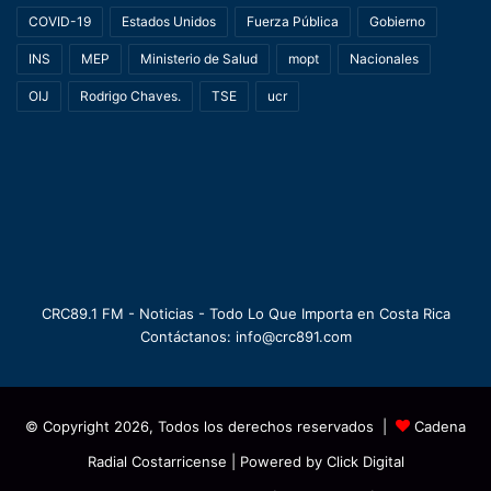
COVID-19
Estados Unidos
Fuerza Pública
Gobierno
INS
MEP
Ministerio de Salud
mopt
Nacionales
OIJ
Rodrigo Chaves.
TSE
ucr
CRC89.1 FM - Noticias - Todo Lo Que Importa en Costa Rica
Contáctanos: info@crc891.com
© Copyright 2026, Todos los derechos reservados |
Cadena
Radial Costarricense
| Powered by
Click Digital