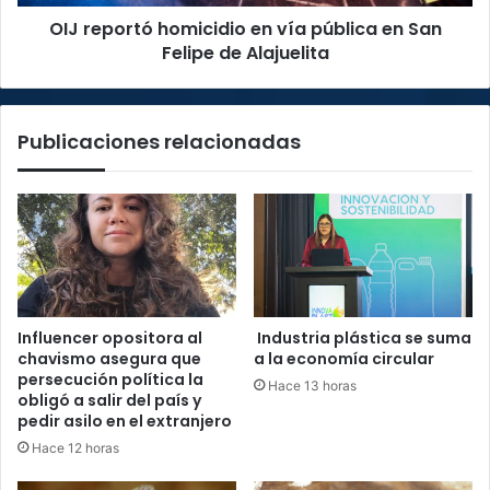
Felipe
OIJ reportó homicidio en vía pública en San
de
Alajuelita
Felipe de Alajuelita
Publicaciones relacionadas
Influencer opositora al
Industria plástica se suma
chavismo asegura que
a la economía circular
persecución política la
Hace 13 horas
obligó a salir del país y
pedir asilo en el extranjero
Hace 12 horas