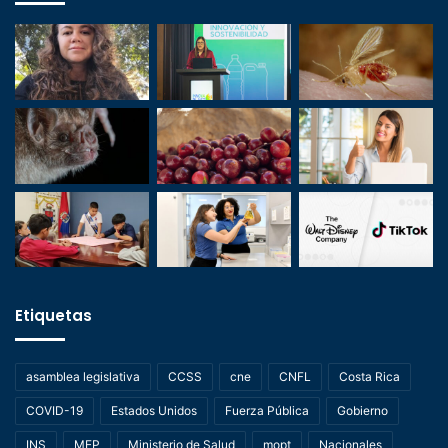
Etiquetas
asamblea legislativa
CCSS
cne
CNFL
Costa Rica
COVID-19
Estados Unidos
Fuerza Pública
Gobierno
INS
MEP
Ministerio de Salud
mopt
Nacionales