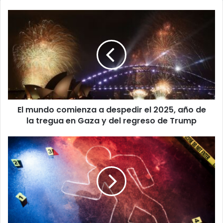
El
mundo
comienza
a
despedir
el
2025,
año
de
El mundo comienza a despedir el 2025, año de
la
tregua
la tregua en Gaza y del regreso de Trump
en
Gaza
OIJ
y
reportó
del
homicidio
regreso
en
de
vía
Trump
pública
en
San