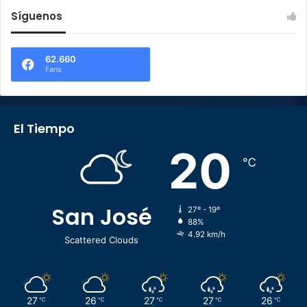
Síguenos
62.660
Fans
El Tiempo
20
℃
San José
27º - 19º
88%
4.92 km/h
Scattered Clouds
27
26
27
27
26
℃
℃
℃
℃
℃