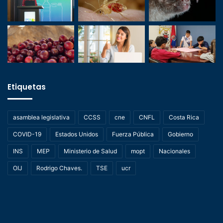
Etiquetas
asamblea legislativa
CCSS
cne
CNFL
Costa Rica
COVID-19
Estados Unidos
Fuerza Pública
Gobierno
INS
MEP
Ministerio de Salud
mopt
Nacionales
OIJ
Rodrigo Chaves.
TSE
ucr