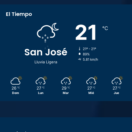
El Tiempo
21
℃
San José
21º - 21º
89%
5.81 km/h
Lluvia Ligera
26
27
29
27
27
℃
℃
℃
℃
℃
Dom
Lun
Mar
Mié
Jue