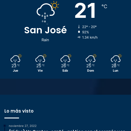
21
℃
San José
22º - 20º
92%
1.34 km/h
Rain
23
25
26
25
28
℃
℃
℃
℃
℃
Jue
Vie
Sáb
Dom
Lun
Lo más visto
noviembre 27, 2022