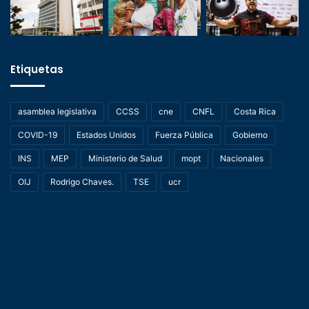
Etiquetas
asamblea legislativa
CCSS
cne
CNFL
Costa Rica
COVID-19
Estados Unidos
Fuerza Pública
Gobierno
INS
MEP
Ministerio de Salud
mopt
Nacionales
OIJ
Rodrigo Chaves.
TSE
ucr