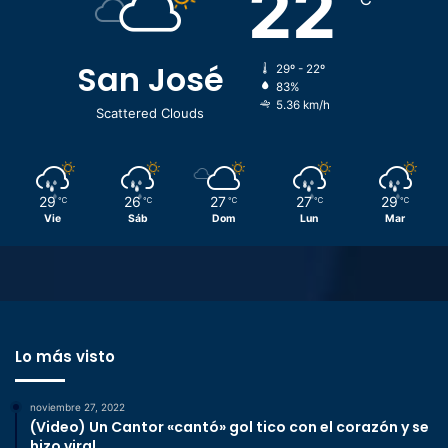
22
San José
29º - 22º
83%
5.36 km/h
Scattered Clouds
29
26
27
27
29
℃
℃
℃
℃
℃
Vie
Sáb
Dom
Lun
Mar
Lo más visto
noviembre 27, 2022
(Video) Un Cantor «cantó» gol tico con el corazón y se
hizo viral