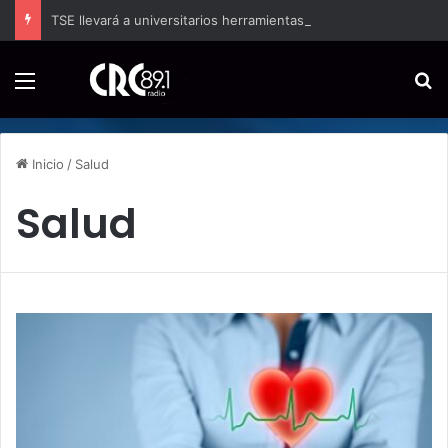
TSE llevará a universitarios herramientas para enfrentar la desinformación en redes sociales
Menú
B
Inicio
/
Salud
Salud