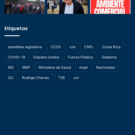
Etiquetas
asamblea legislativa
CCSS
cne
CNFL
Costa Rica
COVID-19
Estados Unidos
Fuerza Pública
Gobierno
INS
MEP
Ministerio de Salud
mopt
Nacionales
OIJ
Rodrigo Chaves.
TSE
ucr