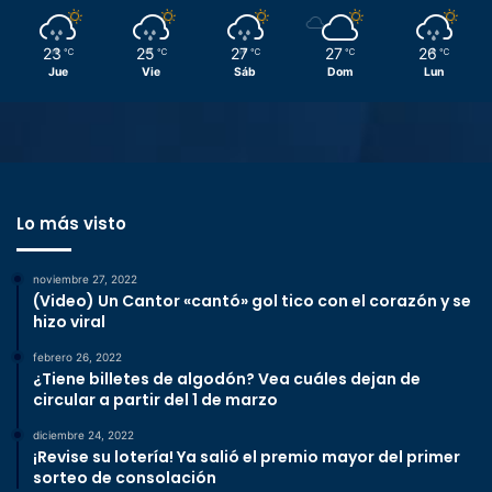
23
25
27
27
26
℃
℃
℃
℃
℃
Jue
Vie
Sáb
Dom
Lun
Lo más visto
noviembre 27, 2022
(Video) Un Cantor «cantó» gol tico con el corazón y se
hizo viral
febrero 26, 2022
¿Tiene billetes de algodón? Vea cuáles dejan de
circular a partir del 1 de marzo
diciembre 24, 2022
¡Revise su lotería! Ya salió el premio mayor del primer
sorteo de consolación