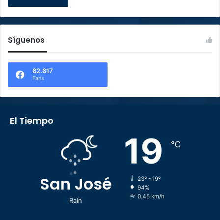
Síguenos
62.617
Fans
El Tiempo
19
℃
San José
23º - 19º
94%
0.45 km/h
Rain