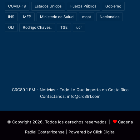
COVID-19
Estados Unidos
Fuerza Pública
Gobierno
INS
MEP
Ministerio de Salud
mopt
Nacionales
OIJ
Rodrigo Chaves.
TSE
ucr
CRC89.1 FM - Noticias - Todo Lo Que Importa en Costa Rica
Contáctanos: info@crc891.com
© Copyright 2026, Todos los derechos reservados |
Cadena
Radial Costarricense
| Powered by
Click Digital