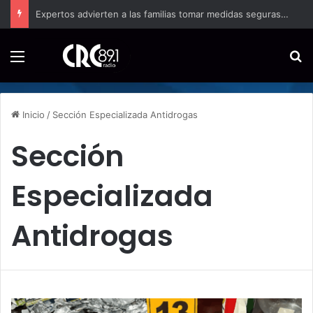
Expertos advierten a las familias tomar medidas seguras antes de instalar un cargador para vehículo eléctrico
Menú
B
Inicio
/
Sección Especializada Antidrogas
Sección
Especializada
Antidrogas