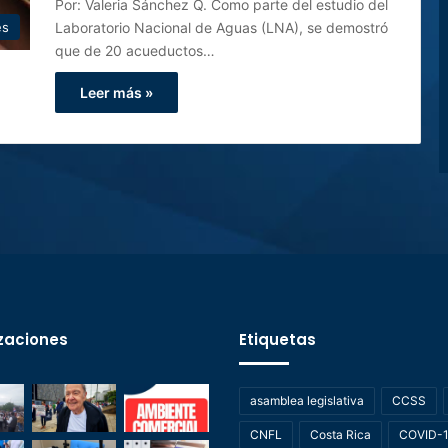
Por: Valeria Sánchez Q. Como parte del estudio del
Laboratorio Nacional de Aguas (LNA), se demostró
es
que de 20 acueductos…
Leer más »
zaciones
Etiquetas
asamblea legislativa
CCSS
CNFL
Costa Rica
COVID-