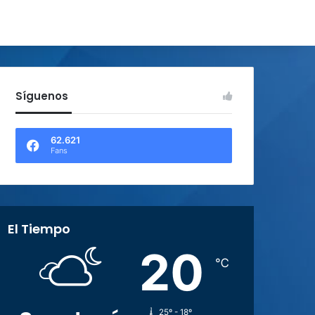
Síguenos
62.621
Fans
El Tiempo
20
℃
25º - 18º