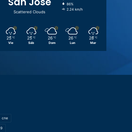
San José
86%
2.24 km/h
Scattered Clouds
25
25
26
26
28
℃
℃
℃
℃
℃
Vie
Sáb
Dom
Lun
Mar
cne
19