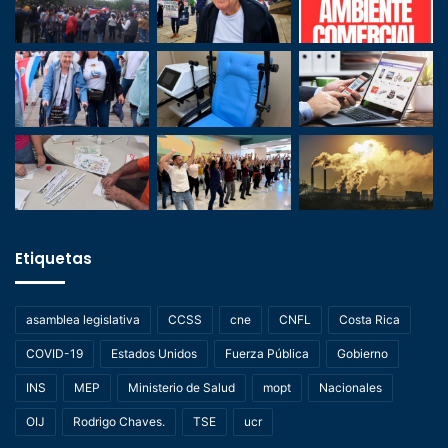
Etiquetas
asamblea legislativa
CCSS
cne
CNFL
Costa Rica
COVID-19
Estados Unidos
Fuerza Pública
Gobierno
INS
MEP
Ministerio de Salud
mopt
Nacionales
OIJ
Rodrigo Chaves.
TSE
ucr