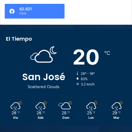
62.621
Fans
El Tiempo
20
℃
San José
26º - 18º
83%
3.2 km/h
Scattered Clouds
26
26
28
25
29
℃
℃
℃
℃
℃
Vie
Sáb
Dom
Lun
Mar