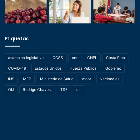
Etiquetas
asamblea legislativa
CCSS
cne
CNFL
Costa Rica
COVID-19
Estados Unidos
Fuerza Pública
Gobierno
INS
MEP
Ministerio de Salud
mopt
Nacionales
OIJ
Rodrigo Chaves.
TSE
ucr