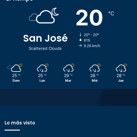
20
℃
San José
25º - 20º
81%
6.26 km/h
Scattered Clouds
25
25
29
28
28
℃
℃
℃
℃
℃
Dom
Lun
Mar
Mié
Jue
Lo más visto