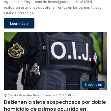
Agentes del Organismo de Investigación Judicial (OIJ)
realizaron este lunes dos allanamientos en los barrios Nuevo
Pital y Corazón de…
Leer más »
Nacionales
Claudia González Rojas
marzo 3, 2025
47
Detienen a siete sospechosos por doble
homicidio de primos ocurrido en