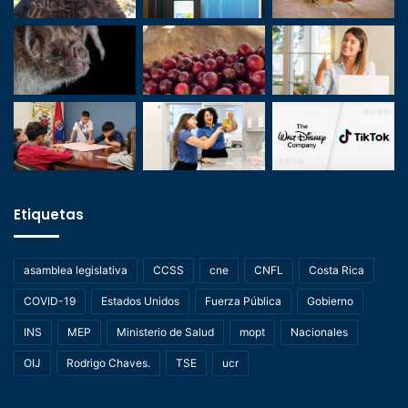
Etiquetas
asamblea legislativa
CCSS
cne
CNFL
Costa Rica
COVID-19
Estados Unidos
Fuerza Pública
Gobierno
INS
MEP
Ministerio de Salud
mopt
Nacionales
OIJ
Rodrigo Chaves.
TSE
ucr