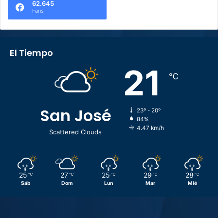
62.645
Fans
El Tiempo
21
℃
San José
23º - 20º
84%
4.47 km/h
Scattered Clouds
25
27
25
29
28
℃
℃
℃
℃
℃
Sáb
Dom
Lun
Mar
Mié