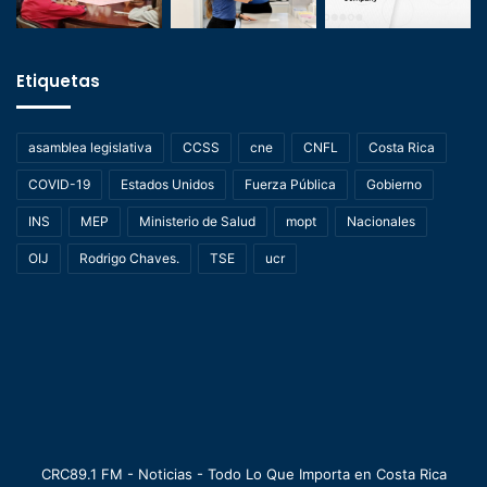
Etiquetas
asamblea legislativa
CCSS
cne
CNFL
Costa Rica
COVID-19
Estados Unidos
Fuerza Pública
Gobierno
INS
MEP
Ministerio de Salud
mopt
Nacionales
OIJ
Rodrigo Chaves.
TSE
ucr
CRC89.1 FM - Noticias - Todo Lo Que Importa en Costa Rica