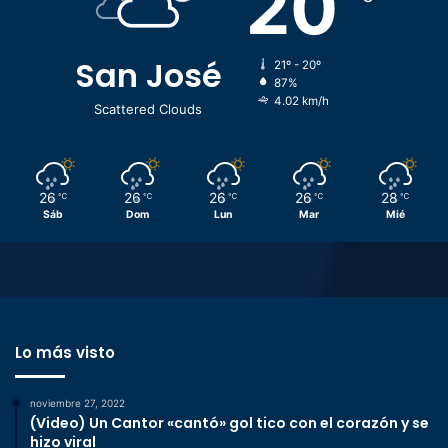
20
San José
21º - 20º
87%
4.02 km/h
Scattered Clouds
26
26
26
26
28
℃
℃
℃
℃
℃
Sáb
Dom
Lun
Mar
Mié
Lo más visto
noviembre 27, 2022
(Video) Un Cantor «cantó» gol tico con el corazón y se
hizo viral