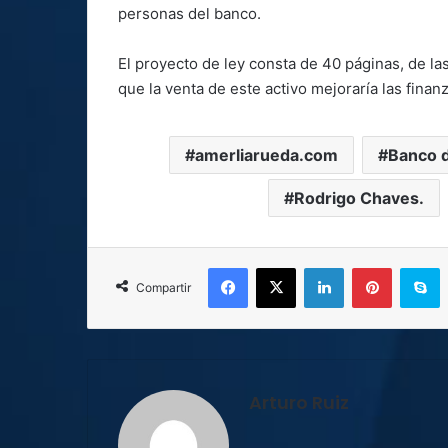
personas del banco.
El proyecto de ley consta de 40 páginas, de la
que la venta de este activo mejoraría las finan
amerliarueda.com
Banco d
Rodrigo Chaves.
Facebook
X
LinkedIn
Pinterest
S
Compartir
Arturo Ruiz