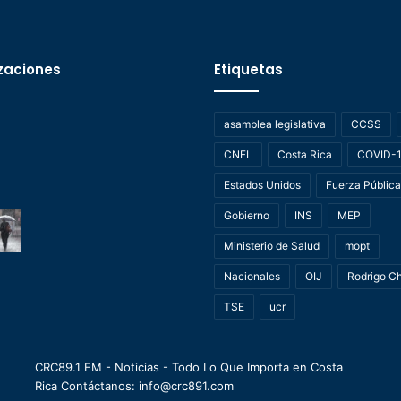
zaciones
Etiquetas
asamblea legislativa
CCSS
CNFL
Costa Rica
COVID-
Estados Unidos
Fuerza Pública
Gobierno
INS
MEP
Ministerio de Salud
mopt
Nacionales
OIJ
Rodrigo C
TSE
ucr
CRC89.1 FM - Noticias - Todo Lo Que Importa en Costa
Rica Contáctanos: info@crc891.com