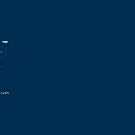
cne
19
haves.