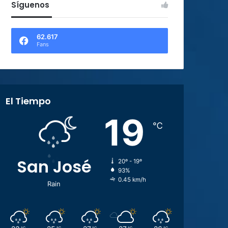
Síguenos
62.617
Fans
El Tiempo
19
℃
San José
20º - 19º
93%
0.45 km/h
Rain