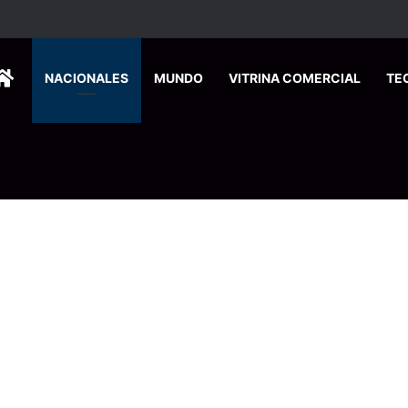
rán bajo medidas de emergencia por renuncia de especialistas en la CC
HOME
NACIONALES
MUNDO
VITRINA COMERCIAL
TE