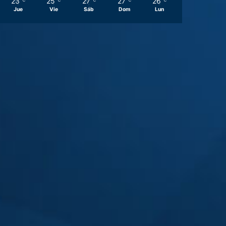
23
25
27
27
26
℃
℃
℃
℃
℃
Jue
Vie
Sáb
Dom
Lun