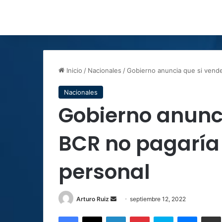
Inicio
/
Nacionales
/
Gobierno anuncia que si vende
Nacionales
Gobierno anunci
BCR no pagaría 
personal
Send
Arturo Ruiz
septiembre 12, 2022
an
Facebook
X
LinkedIn
Pinterest
Skype
Messen
C