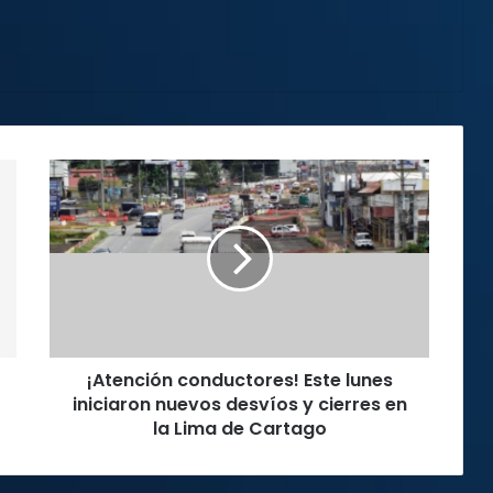
¡Atención
conductores!
Este
lunes
iniciaron
nuevos
desvíos
y
cierres
¡Atención conductores! Este lunes
en
la
iniciaron nuevos desvíos y cierres en
Lima
la Lima de Cartago
de
Cartago