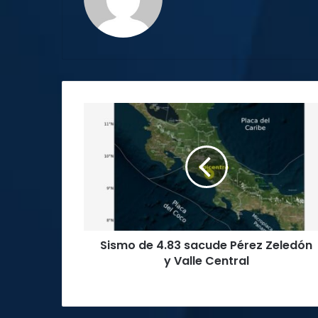
Sismo
de
4.83
sacude
Pérez
Zeledón
y
Valle
Central
Sismo de 4.83 sacude Pérez Zeledón
y Valle Central