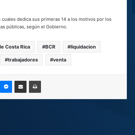
s cuales dedica sus primeras 14 a los motivos por los
zas públicas, según el Gobierno.
e Costa Rica
BCR
liquidacion
trabajadores
venta
kype
Messenger
Compartir por correo electrónico
Imprimir