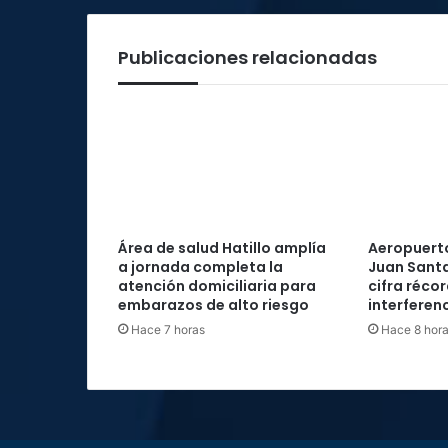
Publicaciones relacionadas
Área de salud Hatillo amplía
Aeropuerto
a jornada completa la
Juan Santa
atención domiciliaria para
cifra réco
embarazos de alto riesgo
interferenc
Hace 7 horas
Hace 8 hor