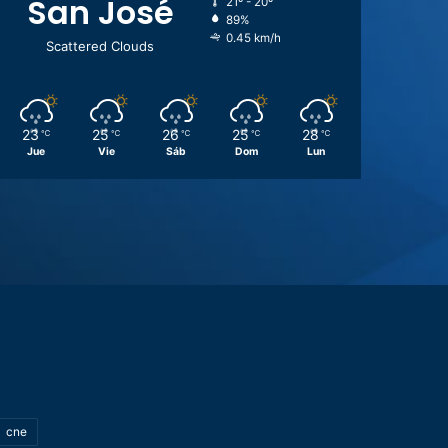
San José
21º - 20º
89%
0.45 km/h
Scattered Clouds
23
25
26
25
28
℃
℃
℃
℃
℃
Jue
Vie
Sáb
Dom
Lun
cne