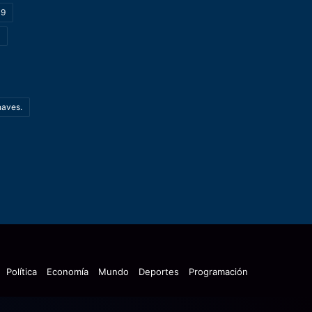
19
haves.
Política
Economía
Mundo
Deportes
Programación