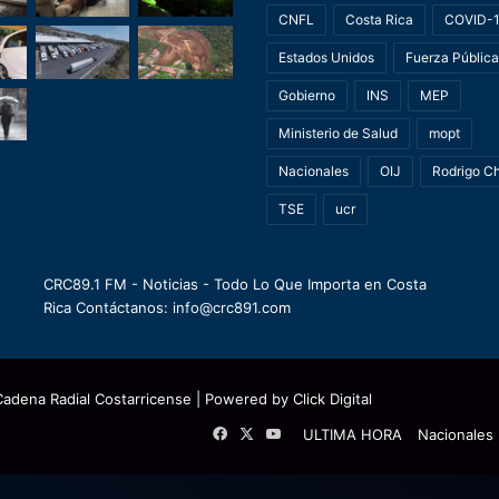
CNFL
Costa Rica
COVID-
Estados Unidos
Fuerza Pública
Gobierno
INS
MEP
Ministerio de Salud
mopt
Nacionales
OIJ
Rodrigo C
TSE
ucr
CRC89.1 FM - Noticias - Todo Lo Que Importa en Costa
Rica Contáctanos: info@crc891.com
Cadena Radial Costarricense
| Powered by
Click Digital
Facebook
X
YouTube
ULTIMA HORA
Nacionales