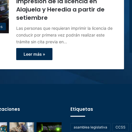
impresión de la licencia en
Alajuela y Heredia a partir de
setiembre
es
Las personas que requieran imprimir la licencia de
conducir por primera vez podrán realizar este
trámite sin cita previa en…
Leer más »
zaciones
Etiquetas
asamblea legislativa
CCSS