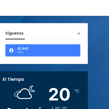
Síguenos
62.645
Fans
El Tiempo
20
℃
20º - 20º