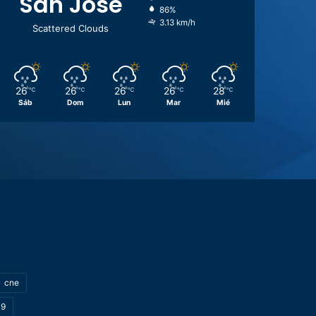
San José
86%
3.13 km/h
Scattered Clouds
26
26
26
26
28
℃
℃
℃
℃
℃
Sáb
Dom
Lun
Mar
Mié
cne
19