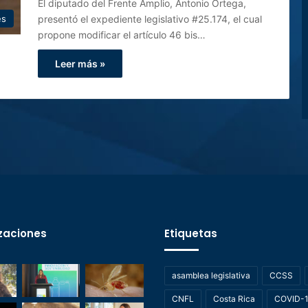
El diputado del Frente Amplio, Antonio Ortega,
presentó el expediente legislativo #25.174, el cual
es
propone modificar el artículo 46 bis…
Leer más »
zaciones
Etiquetas
asamblea legislativa
CCSS
CNFL
Costa Rica
COVID-