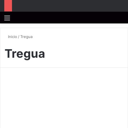
Menú
B
Inicio
/
Tregua
Tregua