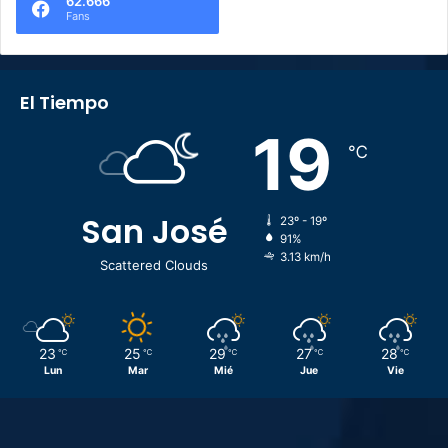
62.666
Fans
El Tiempo
19
℃
San José
23º - 19º
91%
3.13 km/h
Scattered Clouds
23
25
29
27
28
℃
℃
℃
℃
℃
Lun
Mar
Mié
Jue
Vie