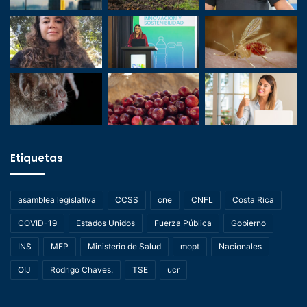
Etiquetas
asamblea legislativa
CCSS
cne
CNFL
Costa Rica
COVID-19
Estados Unidos
Fuerza Pública
Gobierno
INS
MEP
Ministerio de Salud
mopt
Nacionales
OIJ
Rodrigo Chaves.
TSE
ucr