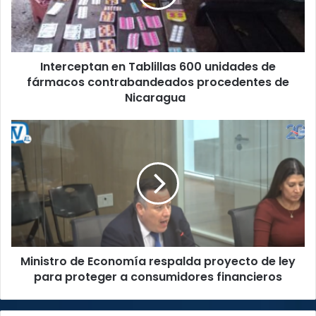
de
fármacos
contrabandeados
procedentes
Interceptan en Tablillas 600 unidades de
de
Nicaragua
fármacos contrabandeados procedentes de
Nicaragua
Ministro
de
Economía
respalda
proyecto
de
ley
para
proteger
Ministro de Economía respalda proyecto de ley
a
consumidores
para proteger a consumidores financieros
financieros