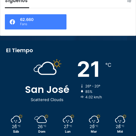
Síguenos
62.660
Fans
El Tiempo
21
℃
San José
26º - 20º
85%
4.02 km/h
Scattered Clouds
26
26
27
29
28
℃
℃
℃
℃
℃
Sáb
Dom
Lun
Mar
Mié