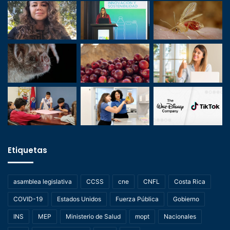
Etiquetas
asamblea legislativa
CCSS
cne
CNFL
Costa Rica
COVID-19
Estados Unidos
Fuerza Pública
Gobierno
INS
MEP
Ministerio de Salud
mopt
Nacionales