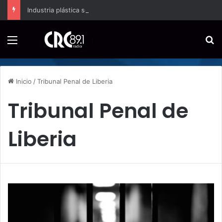
Industria plástica se suma a la economía circular
Menú
B
Inicio
/
Tribunal Penal de Liberia
Tribunal Penal de
Liberia