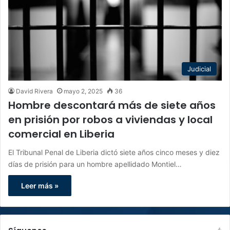
Judicial
David Rivera
mayo 2, 2025
36
Hombre descontará más de siete años
en prisión por robos a viviendas y local
comercial en Liberia
El Tribunal Penal de Liberia dictó siete años cinco meses y diez
días de prisión para un hombre apellidado Montiel…
Leer más »