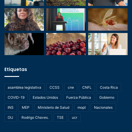
Etiquetas
asamblea legislativa
CCSS
cne
CNFL
Costa Rica
COVID-19
Estados Unidos
Fuerza Pública
Gobierno
INS
MEP
Ministerio de Salud
mopt
Nacionales
OIJ
Rodrigo Chaves.
TSE
ucr