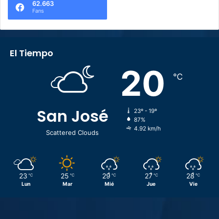
62.663
Fans
El Tiempo
20
℃
San José
23º - 19º
87%
4.92 km/h
Scattered Clouds
23
25
29
27
28
℃
℃
℃
℃
℃
Lun
Mar
Mié
Jue
Vie