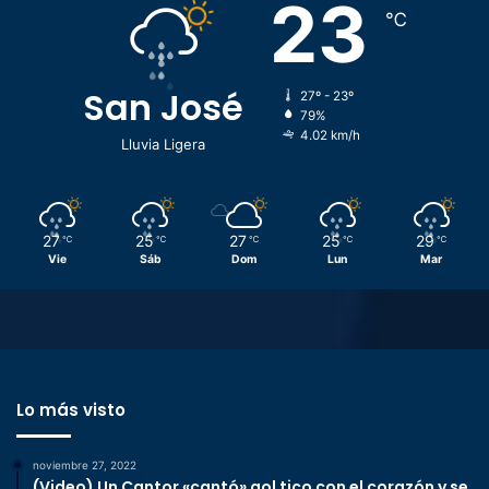
23
℃
San José
27º - 23º
79%
4.02 km/h
Lluvia Ligera
27
25
27
25
29
℃
℃
℃
℃
℃
Vie
Sáb
Dom
Lun
Mar
Lo más visto
noviembre 27, 2022
(Video) Un Cantor «cantó» gol tico con el corazón y se