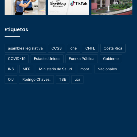
Etiquetas
asamblea legislativa
CCSS
cne
CNFL
Costa Rica
COVID-19
Estados Unidos
Fuerza Pública
Gobierno
INS
MEP
Ministerio de Salud
mopt
Nacionales
OIJ
Rodrigo Chaves.
TSE
ucr