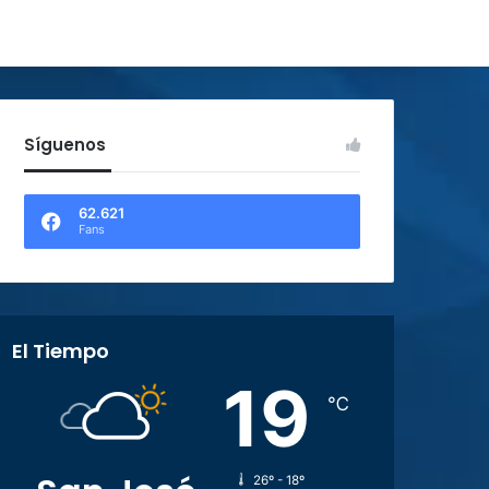
Síguenos
62.621
Fans
El Tiempo
19
℃
26º - 18º