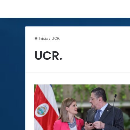
Inicio
/
UCR.
UCR.