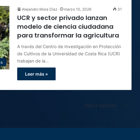
Alejandro Mora Díaz
marzo 10, 2026
31
UCR y sector privado lanzan
modelo de ciencia ciudadana
para transformar la agricultura
A través del Centro de Investigación en Protección
de Cultivos de la Universidad de Costa Rica (UCR)
trabajan de la…
es
Leer más »
Página siguiente