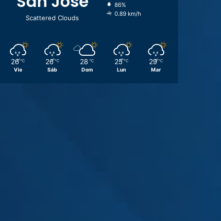
San José
86%
0.89 km/h
Scattered Clouds
26
26
28
25
29
℃
℃
℃
℃
℃
Vie
Sáb
Dom
Lun
Mar