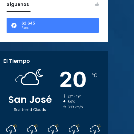
Síguenos
62.645
Fans
El Tiempo
20
℃
San José
21º - 19º
84%
3.13 km/h
Scattered Clouds