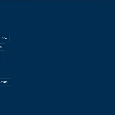
cne
19
haves.