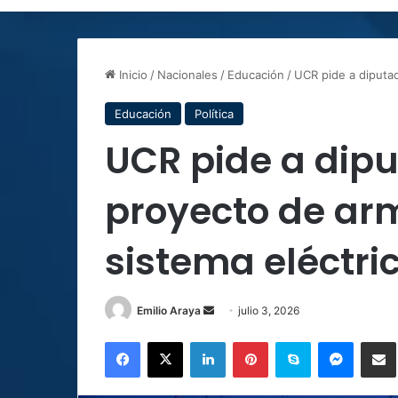
Inicio
/
Nacionales
/
Educación
/
UCR pide a diputad
Educación
Política
UCR pide a dip
proyecto de ar
sistema eléctri
Send
Emilio Araya
julio 3, 2026
an
Facebook
X
LinkedIn
Pinterest
Skype
Messen
C
email