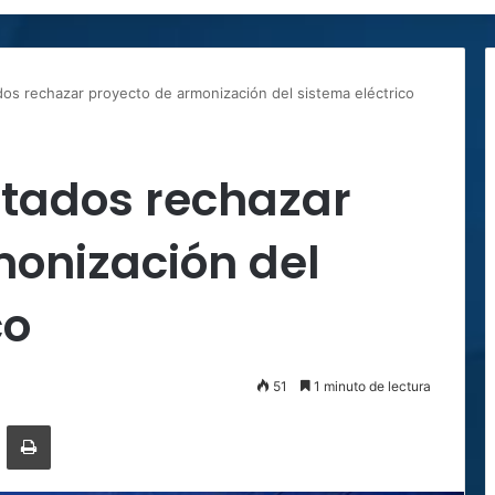
os rechazar proyecto de armonización del sistema eléctrico
utados rechazar
monización del
co
51
1 minuto de lectura
ger
ompartir por correo electrónico
Imprimir