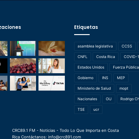
zaciones
Etiquetas
asamblea legislativa
CCSS
CNFL
Costa Rica
COVID-
Estados Unidos
Fuerza Pública
Gobierno
INS
MEP
Ministerio de Salud
mopt
Nacionales
OIJ
Rodrigo C
TSE
ucr
CRC89.1 FM - Noticias - Todo Lo Que Importa en Costa
Rica Contáctanos: info@crc891.com