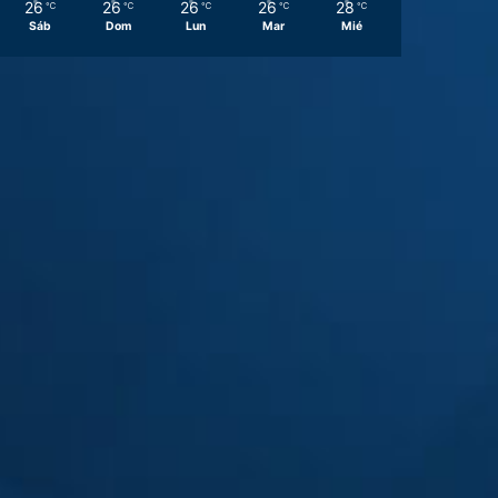
26
26
26
26
28
℃
℃
℃
℃
℃
Sáb
Dom
Lun
Mar
Mié