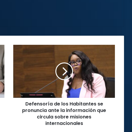
Defensoría
de
los
Habitantes
se
pronuncia
ante
la
información
Defensoría de los Habitantes se
que
circula
pronuncia ante la información que
sobre
circula sobre misiones
misiones
internacionales
internacionales