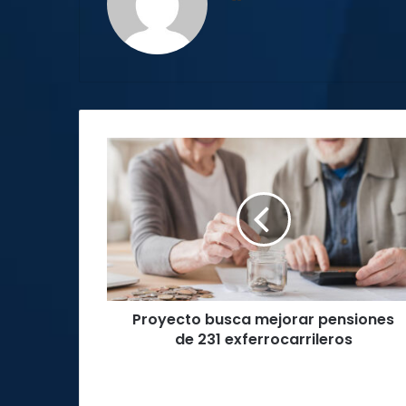
web
Proyecto
busca
mejorar
pensiones
de
231
exferrocarrileros
Proyecto busca mejorar pensiones
de 231 exferrocarrileros